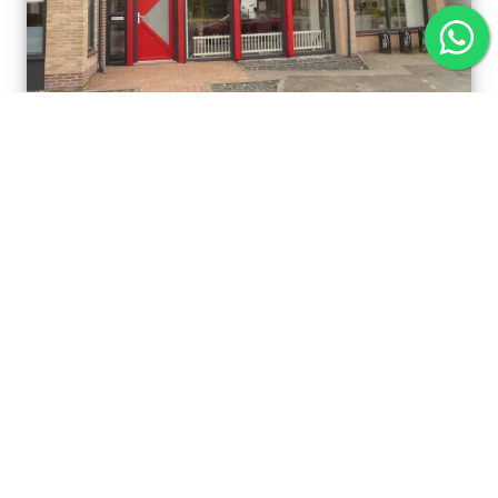
Contact
Beauty Centrum Hillie
Stationsweg 134
9201 GT Drachten
0512-519538